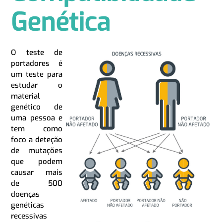
Genética
O teste de
portadores é
um teste para
estudar o
material
genético de
uma pessoa e
tem como
foco a deteção
de mutações
que podem
causar mais
de 500
doenças
genéticas
recessivas