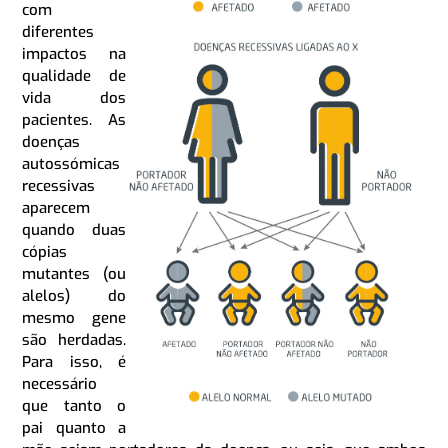
com
diferentes
impactos na
qualidade de
vida dos
pacientes. As
doenças
autossómicas
recessivas
aparecem
quando duas
cópias
mutantes (ou
alelos) do
mesmo gene
são herdadas.
Para isso, é
necessário
que tanto o
pai quanto a