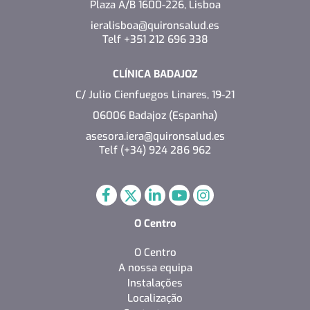
Plaza A/B 1600-226, Lisboa
ieralisboa@quironsalud.es
Telf +351 212 696 338
CLÍNICA BADAJOZ
C/ Julio Cienfuegos Linares, 19-21
06006 Badajoz (Espanha)
asesora.iera@quironsalud.es
Telf (+34) 924 286 962
O Centro
O Centro
A nossa equipa
Instalações
Localização