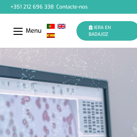
+351 212 696 338
Contacte-nos
IERA EN
Menu
BADAJOZ