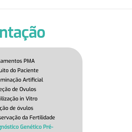
antação
tamentos PMA
cuito do Paciente
minação Artificial
eção de Ovulos
ilização in Vitro
ção de óvulos
servação da Fertilidade
gnóstico Genético Pré-