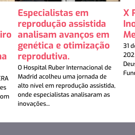
Especialistas em
X 
reprodução assistida
In
iro
analisam avanços em
Me
genética e otimização
31 d
na
reprodutiva.
202
Deus
O Hospital Ruber Internacional de
Fund
Madrid acolheu uma jornada de
ERA
alto nível em reprodução assistida,
es
onde especialistas analisaram as
 com
inovações...