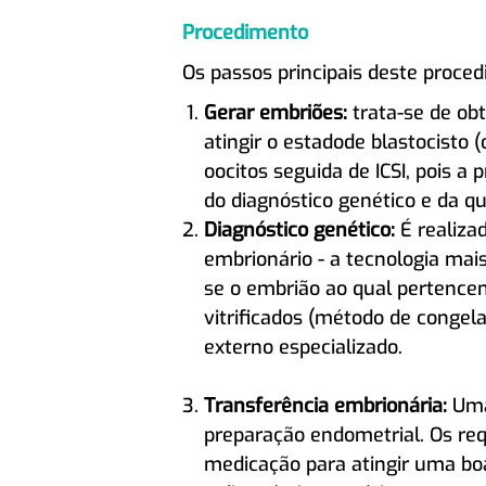
Procedimento
Os passos principais deste proce
Gerar embriões:
trata-se de obt
atingir o estadode blastocisto 
oocitos seguida de ICSI, pois a
do diagnóstico genético e da q
Diagnóstico genético:
É realizad
embrionário - a tecnologia mai
se o embrião ao qual pertence
vitrificados (método de congel
externo especializado.
Transferência embrionária:
Uma 
preparação endometrial. Os req
medicação para atingir uma boa