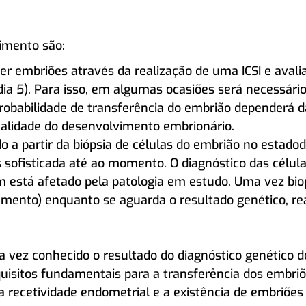
dimento são:
er embriões através da realização de uma ICSI e aval
(dia 5). Para isso, em algumas ocasiões será necessári
 probabilidade de transferência do embrião dependerá 
ualidade do desenvolvimento embrionário.
o a partir da biópsia de células do embrião no estadod
s sofisticada até ao momento. O diagnóstico das célul
m está afetado pela patologia em estudo. Uma vez bio
amento) enquanto se aguarda o resultado genético, re
vez conhecido o resultado do diagnóstico genético do
uisitos fundamentais para a transferência dos embri
 recetividade endometrial e a existência de embriões 