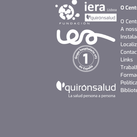
O Cent
O Cent
A noss
Instal
Locali
Contac
Links
Trabal
Formaç
Polític
Biblio