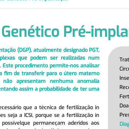
 Genético Pré-impl
antação (DGP), atualmente designado PGT,
plexas que podem ser realizadas num
Tra
ro. Este procedimento permite-nos analisar
Cir
a fim de transferir para o útero materno
Inse
e não apresentam nenhuma anomalia
Rec
ntando assim a probabilidade de ter uma
Fert
Doa
cessário que a técnica de fertilização in
Pre
s seja a ICSI, porque se a fertilização in
é possívelque permaneçam aderidos aos
Dia