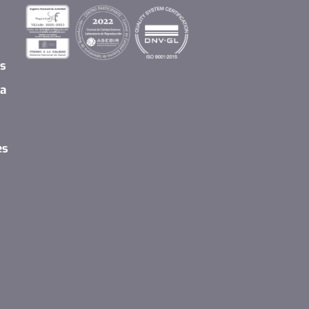
os
ma
es