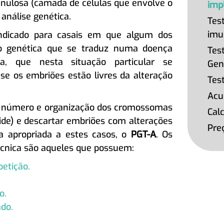
anulosa (camada de células que envolve o
imp
 análise genética.
Tes
imu
indicado para casais em que algum dos
 genética que se traduz numa doença
Tes
a, que nesta situação particular se
Gen
r se os embriões estão livres da alteração
Tes
Acu
 o número e organização dos cromossomas
Calc
ide) e descartar embriões com alterações
Pre
ca apropriada a estes casos, o
PGT-A
. Os
écnica são aqueles que possuem:
etição.
o.
do.