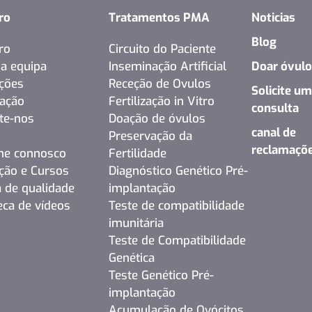
ro
Tratamentos PMA
Noticias
Blog
ro
Circuito do Paciente
a equipa
Inseminação Artificial
Doar óvul
ações
Receção de Ovulos
Solicite u
zação
Fertilização in Vitro
consulta
te-nos
Doação de óvulos
canal de
Preservação da
reclamaçõ
he connosco
Fertilidade
ão e Cursos
Diagnóstico Genético Pré-
a de qualidade
implantação
teca de vídeos
Teste de compatibilidade
imunitária
Teste de Compatibilidade
Genética
Teste Genético Pré-
implantação
Acumulação de Ovócitos