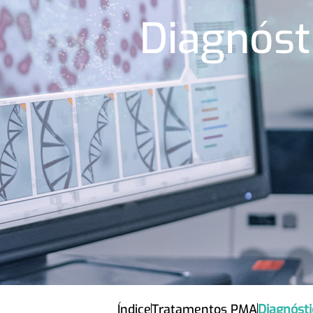
Diagnóst
Índice
Tratamentos PMA
Diagnósti